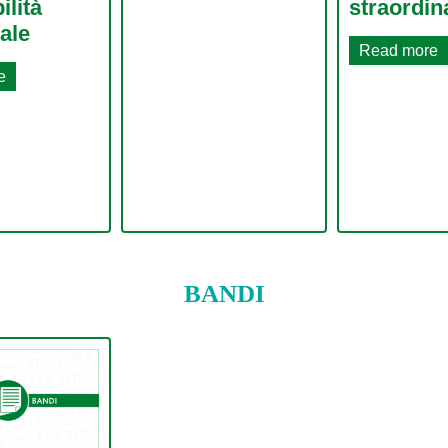
ilità
straordin
ale
Read more
e
BANDI