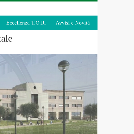
Eccellenza T.O.R.
Avvisi e Novità
ale