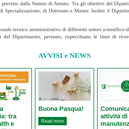
 previsto dallo Statuto di Ateneo. Tra gli obiettivi del Dipar
di Specializzazione, di Dottorato e Master. Inoltre il Dipart
nale tecnico amministrativo di differenti settori scientifico-di
vi del Dipartimento, pertanto, rispecchiano le linee di rice
AVVISI e NEWS
a
Buona Pasqua!
Comunica
a: tra
attività di
Read more
lth e
manutenz